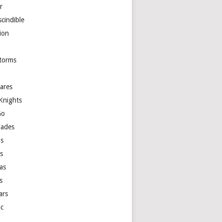
r
cindible
ion
torms
ares
Knights
Go
ades
s
as
las
s
ars
ic