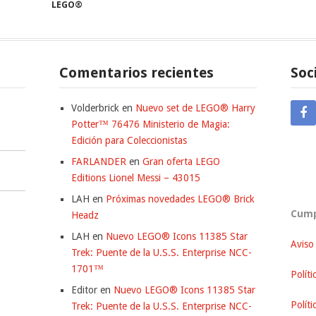
LEGO®
Comentarios recientes
Soc
Volderbrick
en
Nuevo set de LEGO® Harry
Potter™ 76476 Ministerio de Magia:
Edición para Coleccionistas
FARLANDER
en
Gran oferta LEGO
Editions Lionel Messi – 43015
LAH
en
Próximas novedades LEGO® Brick
Cump
Headz
LAH
en
Nuevo LEGO® Icons 11385 Star
Aviso
Trek: Puente de la U.S.S. Enterprise NCC-
1701™
Políti
Editor
en
Nuevo LEGO® Icons 11385 Star
Polít
Trek: Puente de la U.S.S. Enterprise NCC-