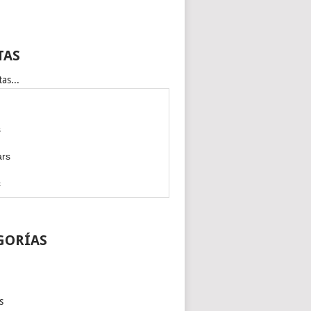
TAS
as...
s
ars
c
GORÍAS
s