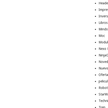
Heade
Impres
Invers
Libros
Minds
Moc
Modul
Nexo 
Ninja
Noved
Nuevo
Ofert
pelicu
Robot
StarW
Techn
Tren