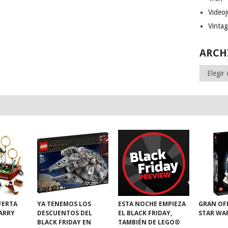
Video
Vinta
ARCH
Archivos
FERTA
YA TENEMOS LOS
ESTA NOCHE EMPIEZA
GRAN OF
HARRY
DESCUENTOS DEL
EL BLACK FRIDAY,
STAR WA
BLACK FRIDAY EN
TAMBIÉN DE LEGO®