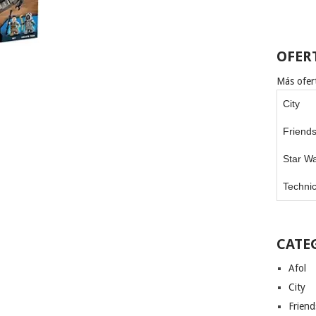
OFER
Más ofert
City
Friend
Star W
Techni
CATE
Afol
City
Friend