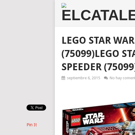
LEGO STAR WARS
(75099)LEGO ST
SPEEDER (75099
septiembre 6, 2015
No hay coment
Pin It