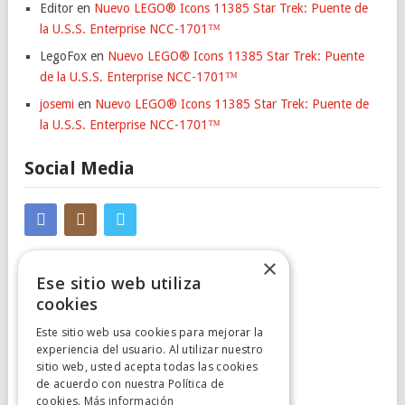
Editor
en
Nuevo LEGO® Icons 11385 Star Trek: Puente de
la U.S.S. Enterprise NCC-1701™
LegoFox
en
Nuevo LEGO® Icons 11385 Star Trek: Puente
de la U.S.S. Enterprise NCC-1701™
josemi
en
Nuevo LEGO® Icons 11385 Star Trek: Puente de
la U.S.S. Enterprise NCC-1701™
Social Media
×
Ese sitio web utiliza
cookies
Este sitio web usa cookies para mejorar la
Cumplimiento Normativo
experiencia del usuario. Al utilizar nuestro
sitio web, usted acepta todas las cookies
de acuerdo con nuestra Política de
Aviso Legal
cookies.
Más información