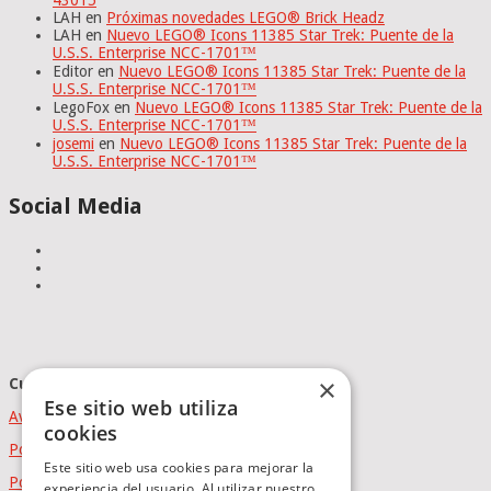
43015
LAH
en
Próximas novedades LEGO® Brick Headz
LAH
en
Nuevo LEGO® Icons 11385 Star Trek: Puente de la
U.S.S. Enterprise NCC-1701™
Editor
en
Nuevo LEGO® Icons 11385 Star Trek: Puente de la
U.S.S. Enterprise NCC-1701™
LegoFox
en
Nuevo LEGO® Icons 11385 Star Trek: Puente de la
U.S.S. Enterprise NCC-1701™
josemi
en
Nuevo LEGO® Icons 11385 Star Trek: Puente de la
U.S.S. Enterprise NCC-1701™
Social Media
×
Cumplimiento Normativo
Ese sitio web utiliza
Aviso Legal
cookies
Política de Privacidad
Este sitio web usa cookies para mejorar la
Política de Cookies
experiencia del usuario. Al utilizar nuestro