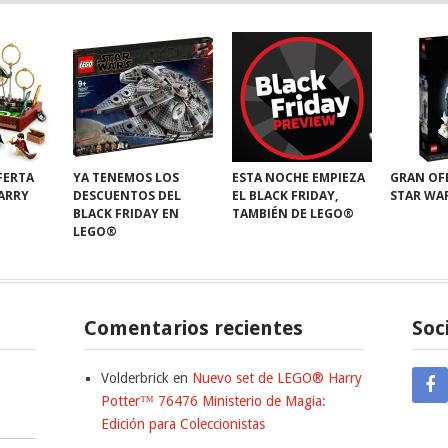
FERTA
YA TENEMOS LOS
ESTA NOCHE EMPIEZA
GRAN OF
HARRY
DESCUENTOS DEL
EL BLACK FRIDAY,
STAR WA
BLACK FRIDAY EN
TAMBIÉN DE LEGO®
LEGO®
Comentarios recientes
Soc
Volderbrick
en
Nuevo set de LEGO® Harry
Potter™ 76476 Ministerio de Magia:
Edición para Coleccionistas