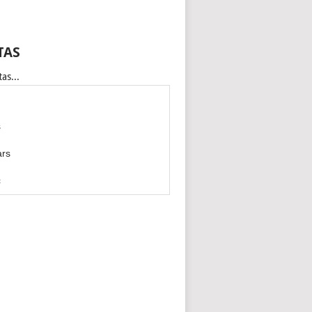
TAS
as...
s
ars
c