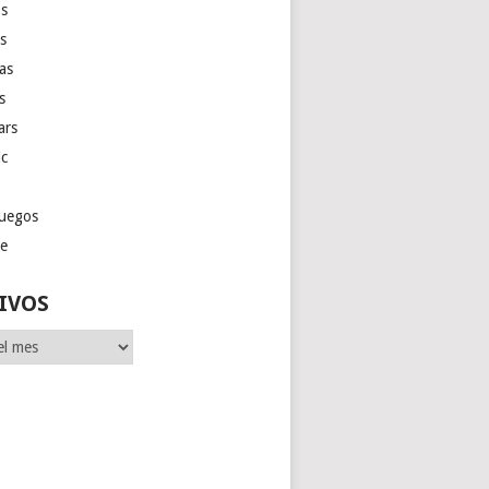
s
as
las
s
ars
ic
juegos
ge
IVOS