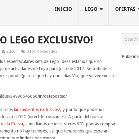
INICIO
LEGO
OFERTAS
RO LEGO EXCLUSIVO!
Editor
Afol
,
Novedades
Publicid
y los espectaculares sets de Lego Ideas estamos que no
de actividades de Lego para Julio de 2017. Se trata de la
orresponde (parece que hay unos días Vip, que ya veremos si
talous/34996546656/in/dateposted/
son los
lanzamientos exclusivos
!, y por lo que podemos
clusivo o D2C (direct to consumer). A parte del nuevo
 de la Cueva
, a mediados de mes, si eres VIP, podrás comprar
 momento no hay rumores, así que tendremos que esperar
ctitud que lindeza nos espera.