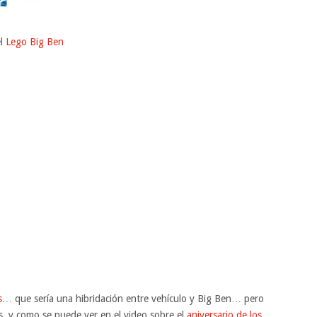
el
Lego Big Ben
s
… que sería una hibridación entre vehículo y Big Ben… pero
 y como se puede ver en el video sobre el
aniversario de los