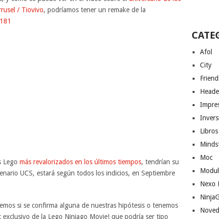
rusel / Tiovivo
, podríamos tener un remake de la
0181
CATE
Afol
City
Friend
Heade
Impres
Invers
Libros
Minds
Moc
os Lego
más revalorizados en los últimos tiempos
, tendrían su
Modul
enario UCS, estará según todos los indicios, en Septiembre
Nexo 
Ninja
emos si se confirma alguna de nuestras hipótesis o tenemos
Noved
exclusivo de la Lego Ninjago Movie! que podría ser tipo