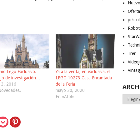
Nuevo
Ofert
pelicu
Robot
StarW
Techn
Tren
Video
Vinta
mo Lego Exclusivo.
Ya a la venta, en exclusiva, el
jo de investigación…
LEGO 10273 Casa Encantada
 3, 2016
de la Feria
ARCH
Novedades»
mayo 20, 2020
En «Afol»
Archivos