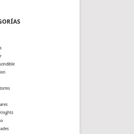
GORÍAS
s
r
cindible
ion
torms
ares
Knights
Go
ades