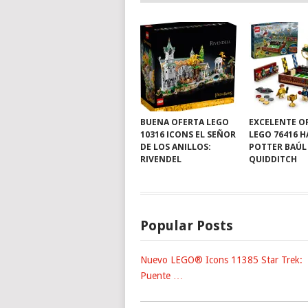
BUENA OFERTA LEGO
EXCELENTE O
10316 ICONS EL SEÑOR
LEGO 76416 
DE LOS ANILLOS:
POTTER BAÚL
RIVENDEL
QUIDDITCH
Popular Posts
Nuevo LEGO® Icons 11385 Star Trek:
Puente …