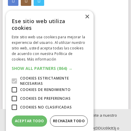
×
Ese sitio web utiliza
cookies
Este sitio web usa cookies para mejorar la
experiencia del usuario. Al utilizar nuestro
Cumplimiento Normativo
sitio web, usted acepta todas las cookies
de acuerdo con nuestra Política de
Aviso Legal
cookies.
Más información
Política de Privacidad
SHOW ALL PARTNERS
(864) →
COOKIES ESTRICTAMENTE
Política de Cookies
NECESARIAS
COOKIES DE RENDIMIENTO
Clausula de afiliación
COOKIES DE PREFERENCIAS
COOKIES NO CLASIFICADAS
Si no quieres perderte ninguna novedad, únete a nuestro
ACEPTAR TODO
RECHAZAR TODO
WhatsApp:
ELCATALEJO
COPYRIGHT © 2026.
POWERED BY
IDIG
AUD
https://whatsapp.com/channel/0029Va8BRdy9cDDUc69cIt3j o