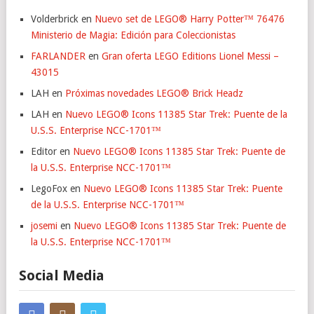
Volderbrick
en
Nuevo set de LEGO® Harry Potter™ 76476
Ministerio de Magia: Edición para Coleccionistas
FARLANDER
en
Gran oferta LEGO Editions Lionel Messi –
43015
LAH
en
Próximas novedades LEGO® Brick Headz
LAH
en
Nuevo LEGO® Icons 11385 Star Trek: Puente de la
U.S.S. Enterprise NCC-1701™
Editor
en
Nuevo LEGO® Icons 11385 Star Trek: Puente de
la U.S.S. Enterprise NCC-1701™
LegoFox
en
Nuevo LEGO® Icons 11385 Star Trek: Puente
de la U.S.S. Enterprise NCC-1701™
josemi
en
Nuevo LEGO® Icons 11385 Star Trek: Puente de
la U.S.S. Enterprise NCC-1701™
Social Media