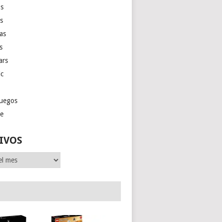
s
as
las
s
ars
ic
juegos
ge
IVOS