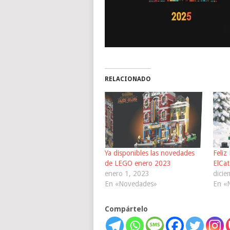
RELACIONADO
Ya disponibles las novedades
Feliz
de LEGO enero 2023
ElCat
enero 1, 2023
dicie
En «Novedades»
En «
Compártelo