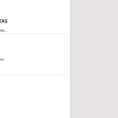
TAS
as...
s
ars
c