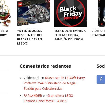
FERTA
YA TENEMOS LOS
ESTA NOCHE EMPIEZA
GRAN OF
HARRY
DESCUENTOS DEL
EL BLACK FRIDAY,
STAR WA
BLACK FRIDAY EN
TAMBIÉN DE LEGO®
LEGO®
Comentarios recientes
Soc
Volderbrick
en
Nuevo set de LEGO® Harry
Potter™ 76476 Ministerio de Magia:
Edición para Coleccionistas
FARLANDER
en
Gran oferta LEGO
Editions Lionel Messi – 43015