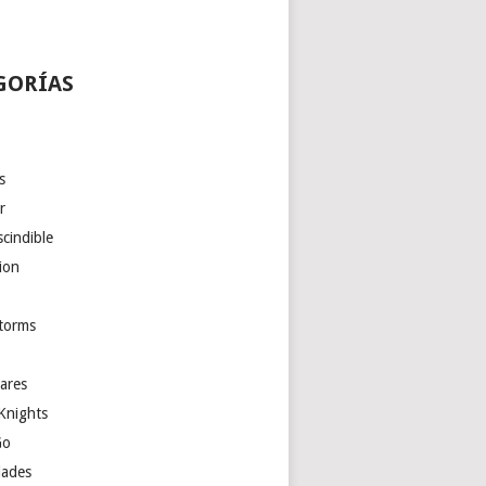
GORÍAS
s
r
cindible
ion
torms
ares
Knights
Go
ades