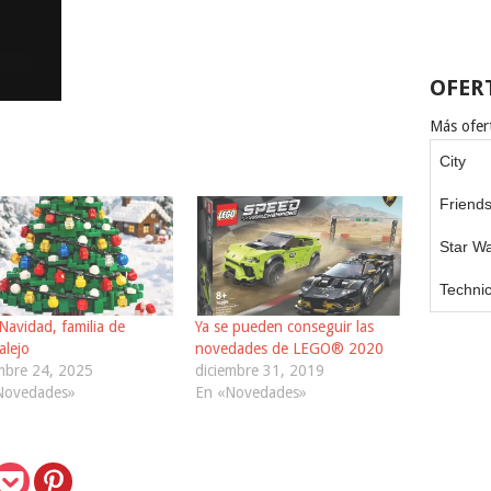
OFER
Más ofert
City
Friend
Star W
Techni
 Navidad, familia de
Ya se pueden conseguir las
alejo
novedades de LEGO® 2020
mbre 24, 2025
diciembre 31, 2019
Novedades»
En «Novedades»