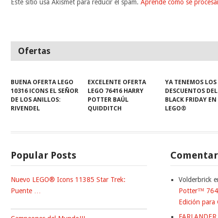
Este sitio usa Akismet para reducir el spam.
Aprende cómo se procesan
Ofertas
BUENA OFERTA LEGO
EXCELENTE OFERTA
YA TENEMOS LOS
10316 ICONS EL SEÑOR
LEGO 76416 HARRY
DESCUENTOS DEL
DE LOS ANILLOS:
POTTER BAÚL
BLACK FRIDAY EN
RIVENDEL
QUIDDITCH
LEGO®
Popular Posts
Comentari
Nuevo LEGO® Icons 11385 Star Trek:
Volderbrick
e
Puente …
Potter™ 7647
Edición para 
FARLANDER