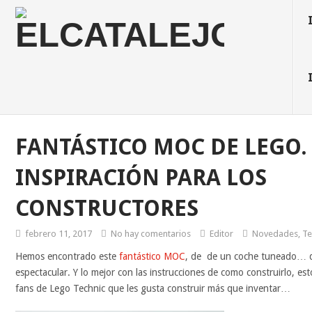
FANTÁSTICO MOC DE LEGO.
INSPIRACIÓN PARA LOS
CONSTRUCTORES
febrero 11, 2017
No hay comentarios
Editor
Novedades
,
Te
Hemos encontrado este
fantástico MOC
, de de un coche tuneado… de
espectacular. Y lo mejor con las instrucciones de como construirlo, es
fans de Lego Technic que les gusta construir más que inventar…