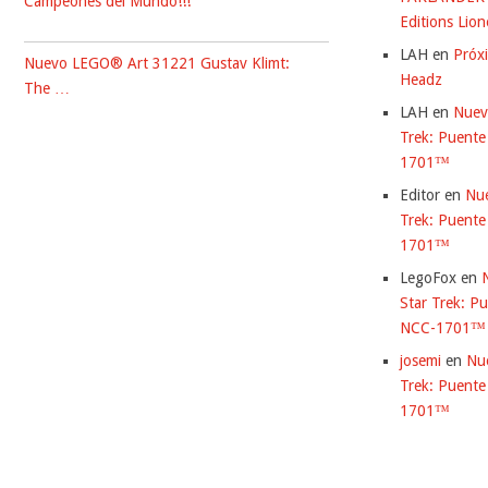
Campeones del Mundo!!!
Editions Lio
LAH
en
Próx
Nuevo LEGO® Art 31221 Gustav Klimt:
Headz
The …
LAH
en
Nuev
Trek: Puente
1701™
Editor
en
Nu
Trek: Puente
1701™
LegoFox
en
Star Trek: Pu
NCC-1701™
josemi
en
Nu
Trek: Puente
1701™