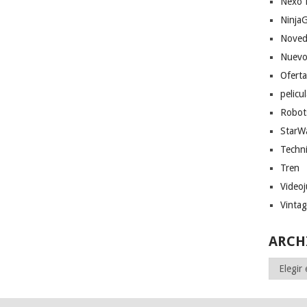
Nexo 
Ninja
Noved
Nuevo
Ofert
pelicu
Robot
StarW
Techn
Tren
Video
Vinta
ARCH
Archivos