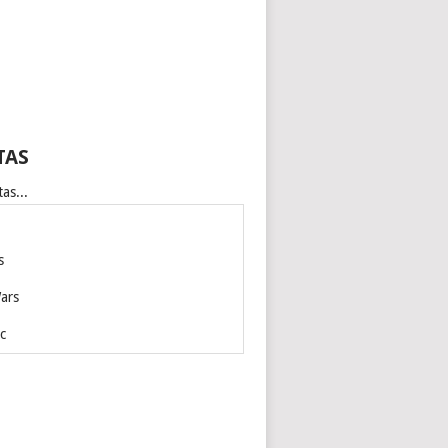
TAS
as...
s
ars
c