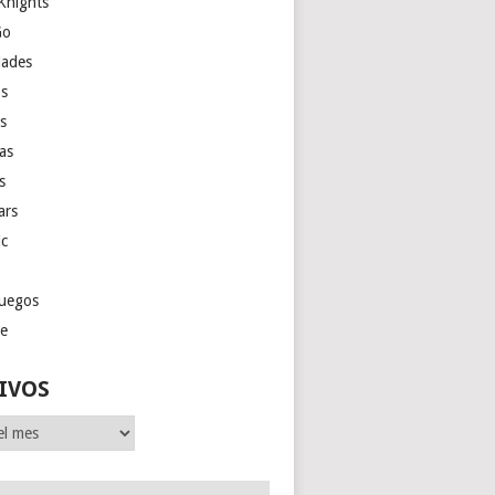
Knights
Go
ades
s
as
las
s
ars
ic
juegos
ge
IVOS