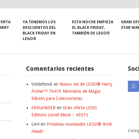
FERTA
YA TENEMOS LOS
ESTA NOCHE EMPIEZA
GRAN OF
HARRY
DESCUENTOS DEL
EL BLACK FRIDAY,
STAR WA
BLACK FRIDAY EN
TAMBIÉN DE LEGO®
LEGO®
Comentarios recientes
Soc
Volderbrick
en
Nuevo set de LEGO® Harry
Potter™ 76476 Ministerio de Magia:
Edición para Coleccionistas
FARLANDER
en
Gran oferta LEGO
Editions Lionel Messi – 43015
LAH
en
Próximas novedades LEGO® Brick
Cump
Headz