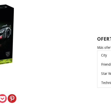
OFER
Más ofert
City
Friend
Star W
Techni