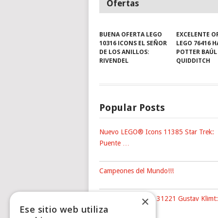
Ofertas
BUENA OFERTA LEGO
EXCELENTE O
10316 ICONS EL SEÑOR
LEGO 76416 
DE LOS ANILLOS:
POTTER BAÚL
RIVENDEL
QUIDDITCH
Popular Posts
Nuevo LEGO® Icons 11385 Star Trek:
Puente …
Campeones del Mundo!!!
×
Nuevo LEGO® Art 31221 Gustav Klimt:
Ese sitio web utiliza
The …