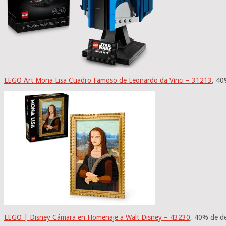
LEGO Art Mona Lisa Cuadro Famoso de Leonardo da Vinci – 31213
, 40
LEGO | Disney Cámara en Homenaje a Walt Disney – 43230
, 40% de d