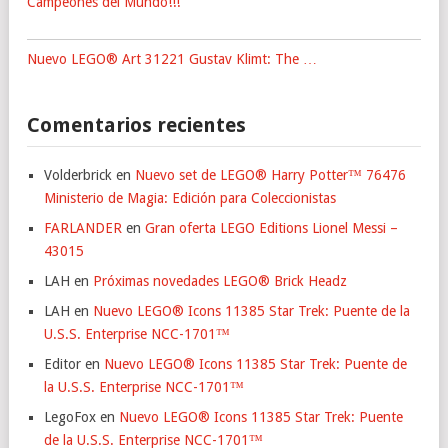
Campeones del Mundo!!!
Nuevo LEGO® Art 31221 Gustav Klimt: The …
Comentarios recientes
Volderbrick
en
Nuevo set de LEGO® Harry Potter™ 76476
Ministerio de Magia: Edición para Coleccionistas
FARLANDER
en
Gran oferta LEGO Editions Lionel Messi –
43015
LAH
en
Próximas novedades LEGO® Brick Headz
LAH
en
Nuevo LEGO® Icons 11385 Star Trek: Puente de la
U.S.S. Enterprise NCC-1701™
Editor
en
Nuevo LEGO® Icons 11385 Star Trek: Puente de
la U.S.S. Enterprise NCC-1701™
LegoFox
en
Nuevo LEGO® Icons 11385 Star Trek: Puente
de la U.S.S. Enterprise NCC-1701™