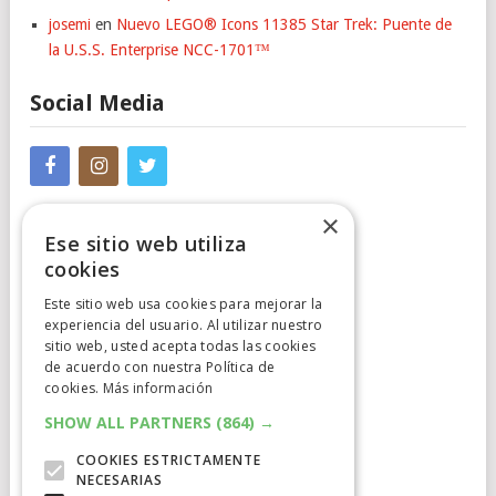
josemi
en
Nuevo LEGO® Icons 11385 Star Trek: Puente de
la U.S.S. Enterprise NCC-1701™
Social Media
×
Ese sitio web utiliza
cookies
Este sitio web usa cookies para mejorar la
experiencia del usuario. Al utilizar nuestro
Cumplimiento Normativo
sitio web, usted acepta todas las cookies
de acuerdo con nuestra Política de
Aviso Legal
cookies.
Más información
Política de Privacidad
SHOW ALL PARTNERS
(864) →
COOKIES ESTRICTAMENTE
Política de Cookies
NECESARIAS