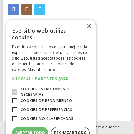
×
Ese sitio web utiliza
cookies
Este sitio web usa cookies para mejorar la
Cumplimiento Normativo
experiencia del usuario. Al utilizar nuestro
sitio web, usted acepta todas las cookies
de acuerdo con nuestra Política de
Aviso Legal
cookies.
Más información
Política de Privacidad
SHOW ALL PARTNERS
(864) →
COOKIES ESTRICTAMENTE
Política de Cookies
NECESARIAS
COOKIES DE RENDIMIENTO
Clausula de afiliación
COOKIES DE PREFERENCIAS
COOKIES NO CLASIFICADAS
Si no quieres perderte ninguna novedad, únete a nuestro
ACEPTAR TODO
RECHAZAR TODO
WhatsApp: