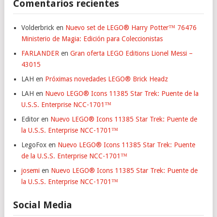
Comentarios recientes
Volderbrick
en
Nuevo set de LEGO® Harry Potter™ 76476
Ministerio de Magia: Edición para Coleccionistas
FARLANDER
en
Gran oferta LEGO Editions Lionel Messi –
43015
LAH
en
Próximas novedades LEGO® Brick Headz
LAH
en
Nuevo LEGO® Icons 11385 Star Trek: Puente de la
U.S.S. Enterprise NCC-1701™
Editor
en
Nuevo LEGO® Icons 11385 Star Trek: Puente de
la U.S.S. Enterprise NCC-1701™
LegoFox
en
Nuevo LEGO® Icons 11385 Star Trek: Puente
de la U.S.S. Enterprise NCC-1701™
josemi
en
Nuevo LEGO® Icons 11385 Star Trek: Puente de
la U.S.S. Enterprise NCC-1701™
Social Media