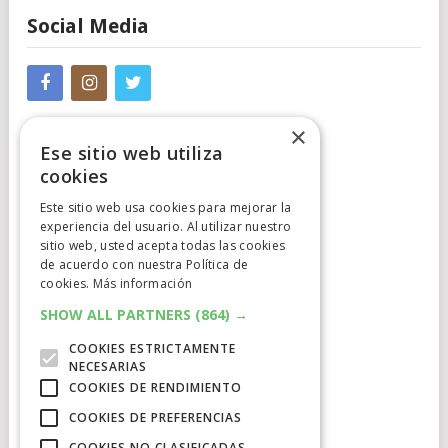
Social Media
×
Ese sitio web utiliza
cookies
Este sitio web usa cookies para mejorar la
Cumplimiento Normativo
experiencia del usuario. Al utilizar nuestro
sitio web, usted acepta todas las cookies
de acuerdo con nuestra Política de
Aviso Legal
cookies.
Más información
Política de Privacidad
SHOW ALL PARTNERS
(864) →
COOKIES ESTRICTAMENTE
Política de Cookies
NECESARIAS
COOKIES DE RENDIMIENTO
Clausula de afiliación
COOKIES DE PREFERENCIAS
COOKIES NO CLASIFICADAS