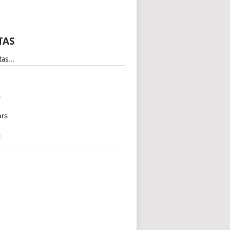
TAS
as...
s
ars
c