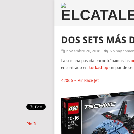
DOS SETS MÁS 
noviembre 20, 2016
No hay comen
La semana pasada encontrábamos las
p
encontrado en
kockashop
un par de set
42066 – Air Race Jet
Pin It