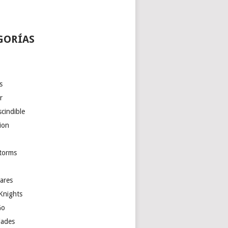
GORÍAS
s
r
cindible
ion
torms
ares
Knights
Go
ades