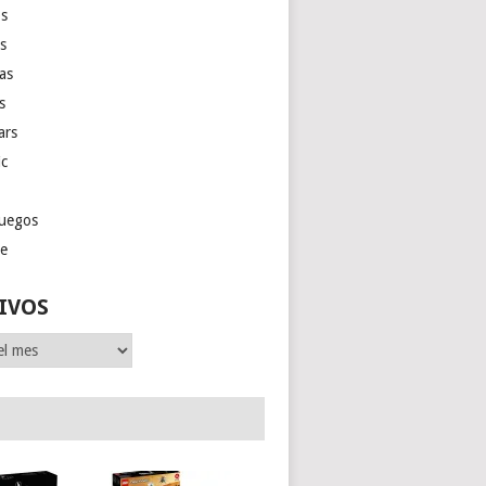
s
as
las
s
ars
ic
juegos
ge
IVOS