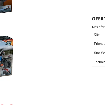
OFER
Más ofert
City
Friend
Star W
Techni