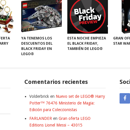
FERTA
YA TENEMOS LOS
ESTA NOCHE EMPIEZA
GRAN OF
HARRY
DESCUENTOS DEL
EL BLACK FRIDAY,
STAR WA
BLACK FRIDAY EN
TAMBIÉN DE LEGO®
LEGO®
Comentarios recientes
Soc
Volderbrick
en
Nuevo set de LEGO® Harry
Potter™ 76476 Ministerio de Magia:
Edición para Coleccionistas
FARLANDER
en
Gran oferta LEGO
Editions Lionel Messi – 43015