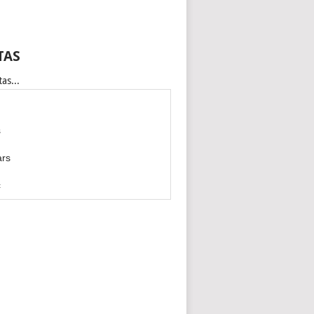
TAS
as...
s
ars
c