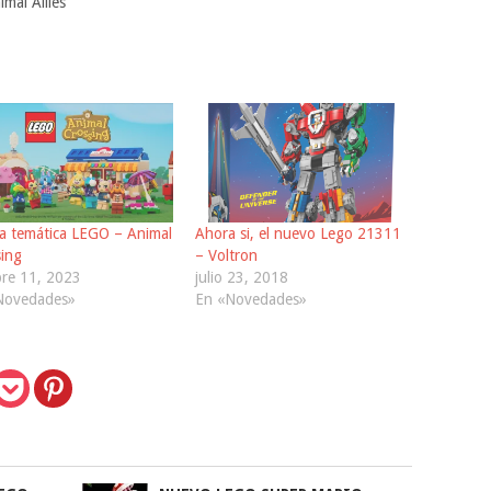
imal Allies
a temática LEGO – Animal
Ahora si, el nuevo Lego 21311
ing
– Voltron
bre 11, 2023
julio 23, 2018
Novedades»
En «Novedades»