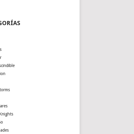
GORÍAS
s
r
cindible
ion
torms
ares
Knights
Go
ades