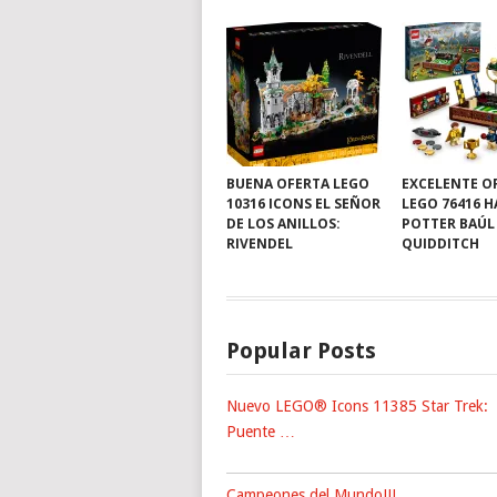
BUENA OFERTA LEGO
EXCELENTE O
10316 ICONS EL SEÑOR
LEGO 76416 
DE LOS ANILLOS:
POTTER BAÚL
RIVENDEL
QUIDDITCH
Popular Posts
Nuevo LEGO® Icons 11385 Star Trek:
Puente …
Campeones del Mundo!!!