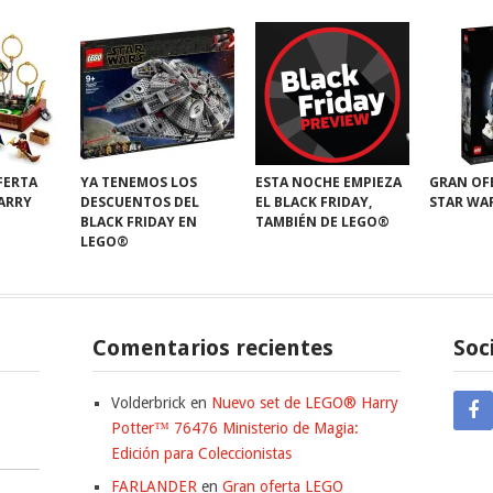
FERTA
YA TENEMOS LOS
ESTA NOCHE EMPIEZA
GRAN OF
HARRY
DESCUENTOS DEL
EL BLACK FRIDAY,
STAR WA
BLACK FRIDAY EN
TAMBIÉN DE LEGO®
LEGO®
Comentarios recientes
Soc
Volderbrick
en
Nuevo set de LEGO® Harry
Potter™ 76476 Ministerio de Magia:
Edición para Coleccionistas
FARLANDER
en
Gran oferta LEGO