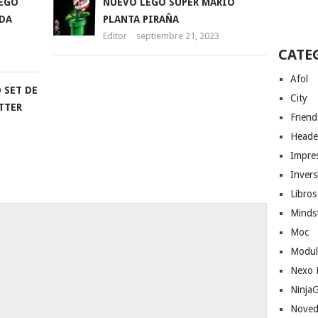
EGO
NUEVO LEGO SUPER MARIO
DA
PLANTA PIRAÑA
Editor
septiembre 21, 2023
CATE
Afol
 SET DE
City
TTER
Friend
Heade
Impres
Invers
Libros
Minds
Moc
Modul
Nexo 
Ninja
Noved