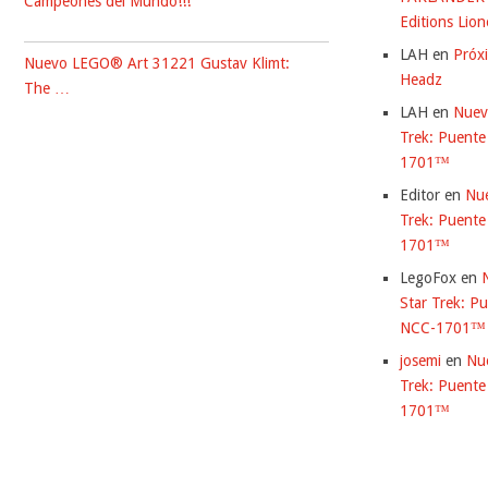
Campeones del Mundo!!!
Editions Lio
LAH
en
Próx
Nuevo LEGO® Art 31221 Gustav Klimt:
Headz
The …
LAH
en
Nuev
Trek: Puente
1701™
Editor
en
Nu
Trek: Puente
1701™
LegoFox
en
Star Trek: Pu
NCC-1701™
josemi
en
Nu
Trek: Puente
1701™