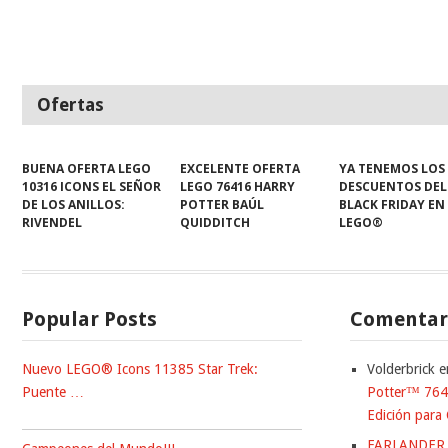
Ofertas
BUENA OFERTA LEGO
EXCELENTE OFERTA
YA TENEMOS LOS
10316 ICONS EL SEÑOR
LEGO 76416 HARRY
DESCUENTOS DEL
DE LOS ANILLOS:
POTTER BAÚL
BLACK FRIDAY EN
RIVENDEL
QUIDDITCH
LEGO®
Popular Posts
Comentari
Nuevo LEGO® Icons 11385 Star Trek:
Volderbrick
e
Puente …
Potter™ 7647
Edición para 
FARLANDER