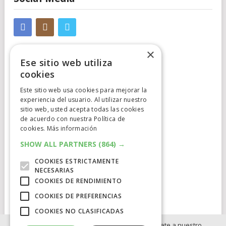
×
Ese sitio web utiliza
cookies
Este sitio web usa cookies para mejorar la
Cumplimiento Normativo
experiencia del usuario. Al utilizar nuestro
sitio web, usted acepta todas las cookies
de acuerdo con nuestra Política de
Aviso Legal
cookies.
Más información
Política de Privacidad
SHOW ALL PARTNERS
(864) →
COOKIES ESTRICTAMENTE
Política de Cookies
NECESARIAS
COOKIES DE RENDIMIENTO
Clausula de afiliación
COOKIES DE PREFERENCIAS
COOKIES NO CLASIFICADAS
Si no quieres perderte ninguna novedad, únete a nuestro