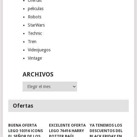
Ofertas
peliculas
Robots
StarWars
Technic
Tren
Videojuegos
Vintage
ARCHIVOS
Archivos
Ofertas
BUENA OFERTA
EXCELENTE OFERTA
YA TENEMOS LOS
LEGO 10316 ICONS
LEGO 76416 HARRY
DESCUENTOS DEL
EL SEÑOR DE LOS
POTTER BAÚL
BLACK FRIDAY EN