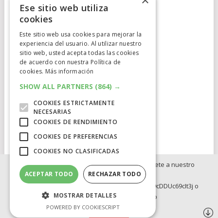
×
Ese sitio web utiliza
cookies
Este sitio web usa cookies para mejorar la
experiencia del usuario. Al utilizar nuestro
Cumplimiento Normativo
sitio web, usted acepta todas las cookies
de acuerdo con nuestra Política de
Aviso Legal
cookies.
Más información
Política de Privacidad
SHOW ALL PARTNERS
(864) →
COOKIES ESTRICTAMENTE
Política de Cookies
NECESARIAS
COOKIES DE RENDIMIENTO
Clausula de afiliación
COOKIES DE PREFERENCIAS
COOKIES NO CLASIFICADAS
Si no quieres perderte ninguna novedad, únete a nuestro
ACEPTAR TODO
RECHAZAR TODO
WhatsApp:
ELCATALEJO
COPYRIGHT © 2026.
POWERED BY
IDIG
AUD
https://whatsapp.com/channel/0029Va8BRdy9cDDUc69cIt3j o
MOSTRAR DETALLES
Telegram: https://t.me/elcatalejo
BLOG
INVERSION
OFERTAS INTERNACIONLES
POWERED BY COOKIESCRIPT
OFERTAS LEGO
Síguenos