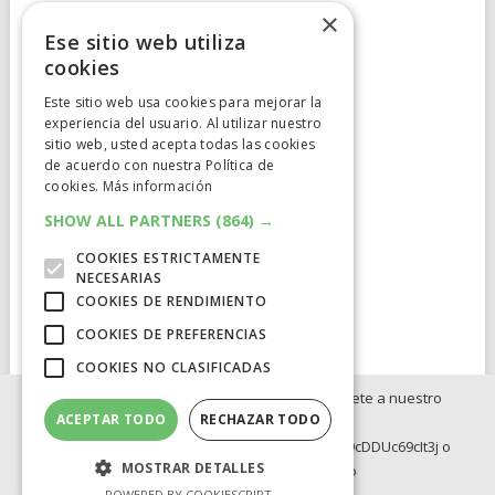
×
Ese sitio web utiliza
cookies
Este sitio web usa cookies para mejorar la
experiencia del usuario. Al utilizar nuestro
Cumplimiento Normativo
sitio web, usted acepta todas las cookies
de acuerdo con nuestra Política de
Aviso Legal
cookies.
Más información
Política de Privacidad
SHOW ALL PARTNERS
(864) →
COOKIES ESTRICTAMENTE
Política de Cookies
NECESARIAS
COOKIES DE RENDIMIENTO
Clausula de afiliación
COOKIES DE PREFERENCIAS
COOKIES NO CLASIFICADAS
Si no quieres perderte ninguna novedad, únete a nuestro
ACEPTAR TODO
RECHAZAR TODO
WhatsApp:
ELCATALEJO
COPYRIGHT © 2026.
POWERED BY
IDIG
AUD
https://whatsapp.com/channel/0029Va8BRdy9cDDUc69cIt3j o
MOSTRAR DETALLES
Telegram: https://t.me/elcatalejo
BLOG
INVERSION
OFERTAS INTERNACIONLES
POWERED BY COOKIESCRIPT