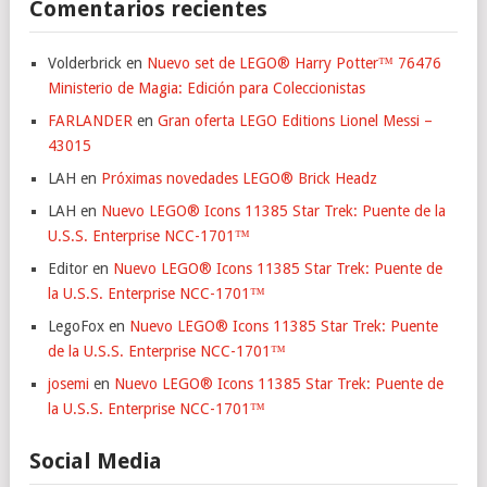
Comentarios recientes
Volderbrick
en
Nuevo set de LEGO® Harry Potter™ 76476
Ministerio de Magia: Edición para Coleccionistas
FARLANDER
en
Gran oferta LEGO Editions Lionel Messi –
43015
LAH
en
Próximas novedades LEGO® Brick Headz
LAH
en
Nuevo LEGO® Icons 11385 Star Trek: Puente de la
U.S.S. Enterprise NCC-1701™
Editor
en
Nuevo LEGO® Icons 11385 Star Trek: Puente de
la U.S.S. Enterprise NCC-1701™
LegoFox
en
Nuevo LEGO® Icons 11385 Star Trek: Puente
de la U.S.S. Enterprise NCC-1701™
josemi
en
Nuevo LEGO® Icons 11385 Star Trek: Puente de
la U.S.S. Enterprise NCC-1701™
Social Media