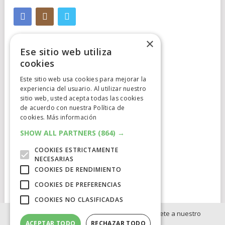
×
Ese sitio web utiliza
cookies
Este sitio web usa cookies para mejorar la
Cumplimiento Normativo
experiencia del usuario. Al utilizar nuestro
sitio web, usted acepta todas las cookies
de acuerdo con nuestra Política de
Aviso Legal
cookies.
Más información
Política de Privacidad
SHOW ALL PARTNERS
(864) →
COOKIES ESTRICTAMENTE
Política de Cookies
NECESARIAS
COOKIES DE RENDIMIENTO
Clausula de afiliación
COOKIES DE PREFERENCIAS
COOKIES NO CLASIFICADAS
Si no quieres perderte ninguna novedad, únete a nuestro
ACEPTAR TODO
RECHAZAR TODO
WhatsApp: