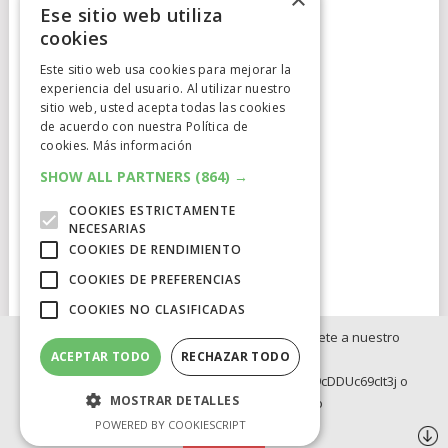
Ese sitio web utiliza
cookies
Este sitio web usa cookies para mejorar la
experiencia del usuario. Al utilizar nuestro
Cumplimiento Normativo
sitio web, usted acepta todas las cookies
de acuerdo con nuestra Política de
Aviso Legal
cookies.
Más información
Política de Privacidad
SHOW ALL PARTNERS
(864) →
COOKIES ESTRICTAMENTE
Política de Cookies
NECESARIAS
COOKIES DE RENDIMIENTO
Clausula de afiliación
COOKIES DE PREFERENCIAS
COOKIES NO CLASIFICADAS
Si no quieres perderte ninguna novedad, únete a nuestro
ACEPTAR TODO
RECHAZAR TODO
WhatsApp:
ELCATALEJO
COPYRIGHT © 2026.
POWERED BY
IDIG
AUD
https://whatsapp.com/channel/0029Va8BRdy9cDDUc69cIt3j o
MOSTRAR DETALLES
Telegram: https://t.me/elcatalejo
BLOG
INVERSION
OFERTAS INTERNACIONLES
POWERED BY COOKIESCRIPT
OFERTAS LEGO
Síguenos