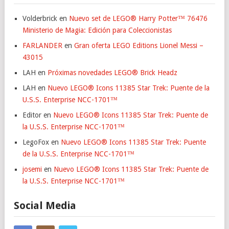
Volderbrick
en
Nuevo set de LEGO® Harry Potter™ 76476
Ministerio de Magia: Edición para Coleccionistas
FARLANDER
en
Gran oferta LEGO Editions Lionel Messi –
43015
LAH
en
Próximas novedades LEGO® Brick Headz
LAH
en
Nuevo LEGO® Icons 11385 Star Trek: Puente de la
U.S.S. Enterprise NCC-1701™
Editor
en
Nuevo LEGO® Icons 11385 Star Trek: Puente de
la U.S.S. Enterprise NCC-1701™
LegoFox
en
Nuevo LEGO® Icons 11385 Star Trek: Puente
de la U.S.S. Enterprise NCC-1701™
josemi
en
Nuevo LEGO® Icons 11385 Star Trek: Puente de
la U.S.S. Enterprise NCC-1701™
Social Media