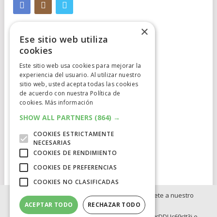
×
Ese sitio web utiliza
cookies
Este sitio web usa cookies para mejorar la
Cumplimiento Normativo
experiencia del usuario. Al utilizar nuestro
sitio web, usted acepta todas las cookies
de acuerdo con nuestra Política de
Aviso Legal
cookies.
Más información
Política de Privacidad
SHOW ALL PARTNERS
(864) →
COOKIES ESTRICTAMENTE
Política de Cookies
NECESARIAS
COOKIES DE RENDIMIENTO
Clausula de afiliación
COOKIES DE PREFERENCIAS
COOKIES NO CLASIFICADAS
Si no quieres perderte ninguna novedad, únete a nuestro
ACEPTAR TODO
RECHAZAR TODO
WhatsApp:
ELCATALEJO
COPYRIGHT © 2026.
POWERED BY
IDIG
AUD
https://whatsapp.com/channel/0029Va8BRdy9cDDUc69cIt3j o